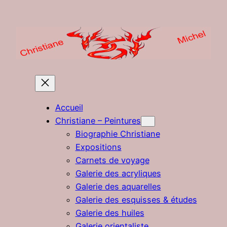
Aller
au
contenu
Accueil
Christiane – Peintures
Biographie Christiane
Expositions
Carnets de voyage
Galerie des acryliques
Galerie des aquarelles
Galerie des esquisses & études
Galerie des huiles
Galerie orientaliste