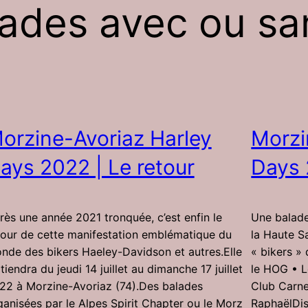
ades avec ou s
orzine-Avoriaz Harley
Morzi
ays 2022 | Le retour
Days
rès une année 2021 tronquée, c’est enfin le
Une balade
tour de cette manifestation emblématique du
la Haute S
nde des bikers Haeley-Davidson et autres.Elle
« bikers »
tiendra du jeudi 14 juillet au dimanche 17 juillet
le HOG • L
22 à Morzine-Avoriaz (74).Des balades
Club Carne
ganisées par le Alpes Spirit Chapter ou le Morz
RaphaëlDis