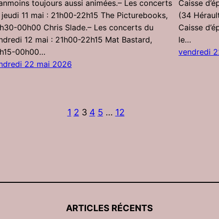
anmoins toujours aussi animées.– Les concerts
Caisse d’é
 jeudi 11 mai : 21h00-22h15 The Picturebooks,
(34 Hérault
h30-00h00 Chris Slade.– Les concerts du
Caisse d’é
ndredi 12 mai : 21h00-22h15 Mat Bastard,
le…
h15-00h00…
vendredi 
ndredi 22 mai 2026
1
2
3
4
5
…
12
ARTICLES RÉCENTS