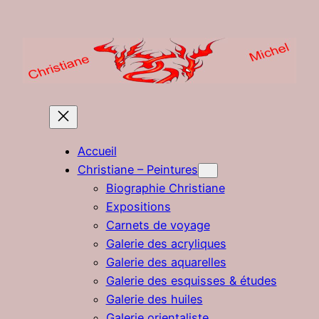
Aller
au
contenu
Accueil
Christiane – Peintures
Biographie Christiane
Expositions
Carnets de voyage
Galerie des acryliques
Galerie des aquarelles
Galerie des esquisses & études
Galerie des huiles
Galerie orientaliste